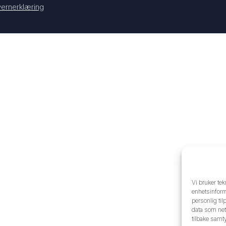
ernerklæring
Vi bruker tek
enhetsinforma
personlig til
data som nett
tilbake samt