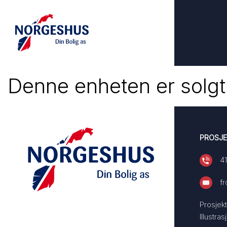
Denne enheten er solgt
PROSJE
41
f
Prosjekt
Illustra