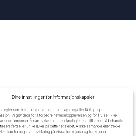
Dine innstillinger for informasjonskapsler
nologier som informasjonskapsler for å lagre og/eller få tilgang til
sjon. Vi gjør dette for å forbedre nettleseropplevelsen og for å vise (ikke-)
passede annonser. Å samtykke til disse teknologiene vil tillate oss å behandle
leseratferd eller unike ID-er på dette nettstedet. Å ikke samtykke eller trekke
ykke kan ha negativ innvirkning på visse funksjoner og funksjoner.