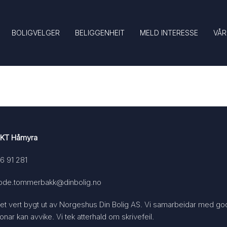
BOLIGVELGER
BELIGGENHEIT
MELD INTERESSE
VÅR
KT Håmyra
6 91 281
rode.tommerbakk@dinbolig.no
et vert bygt ut av Norgeshus Din Bolig AS. Vi samarbeidar med godt 
sjonar kan avvike. Vi tek atterhald om skrivefeil.