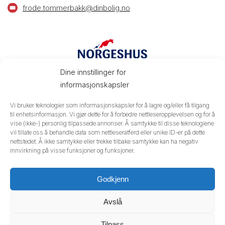
frode.tommerbakk@dinbolig.no
Dine innstillinger for
informasjonskapsler
Vi bruker teknologier som informasjonskapsler for å lagre og/eller få tilgang
til enhetsinformasjon. Vi gjør dette for å forbedre nettleseropplevelsen og for å
PROSJEKT Håmyra
vise (ikke-) personlig tilpassede annonser. Å samtykke til disse teknologiene
vil tillate oss å behandle data som nettleseratferd eller unike ID-er på dette
416 91 281
nettstedet. Å ikke samtykke eller trekke tilbake samtykke kan ha negativ
innvirkning på visse funksjoner og funksjoner.
frode.tommerbakk@dinbolig.no
Godkjenn
Prosjektet vert bygt ut av Norgeshus Din Bolig AS. Vi
samarbeidar med godt kvalifiserte fagfolk og legg
Avslå
prestisje i godt handverk. Illustrasjonar kan avvike. Vi tek
atterhald om skrivefeil.
Tilpass