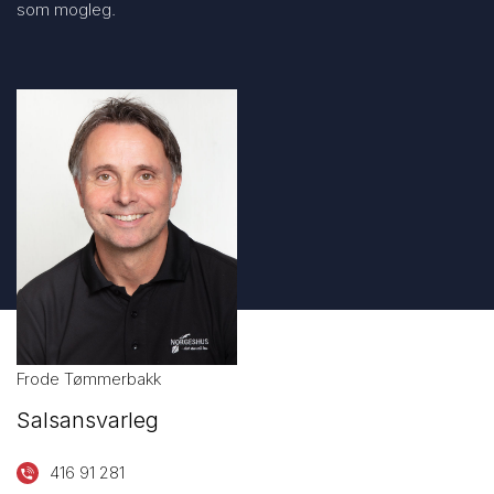
som mogleg.
Frode Tømmerbakk
Salsansvarleg
416 91 281